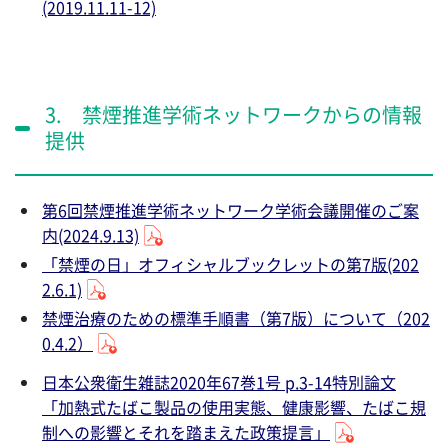
(2019.11.11-12)
3. 禁煙推進学術ネットワークからの情報
提供
第6回禁煙推進学術ネットワーク学術会議開催のご案
内(2024.9.13)
「禁煙の日」オフィシャルブックレットの第7版(202
2.6.1)
禁煙治療のための標準手順書（第7版）について（202
0.4.2）
日本公衆衛生雑誌2020年67巻1号 p.3-14特別論文
「加熱式たばこ製品の使用実態、健康影響、たばこ規
制への影響とそれを踏まえた政策提言」