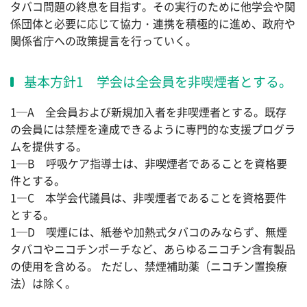
タバコ問題の終息を目指す。その実行のために他学会や関
係団体と必要に応じて協力・連携を積極的に進め、政府や
関係省庁への政策提言を行っていく。
基本方針1 学会は全会員を非喫煙者とする。
1─A 全会員および新規加入者を非喫煙者とする。既存
の会員には禁煙を達成できるように専門的な支援プログラ
ムを提供する。
1─B 呼吸ケア指導士は、非喫煙者であることを資格要
件とする。
1―C 本学会代議員は、非喫煙者であることを資格要件
とする。
1─D 喫煙には、紙巻や加熱式タバコのみならず、無煙
タバコやニコチンポーチなど、あらゆるニコチン含有製品
の使用を含める。 ただし、禁煙補助薬（ニコチン置換療
法）は除く。