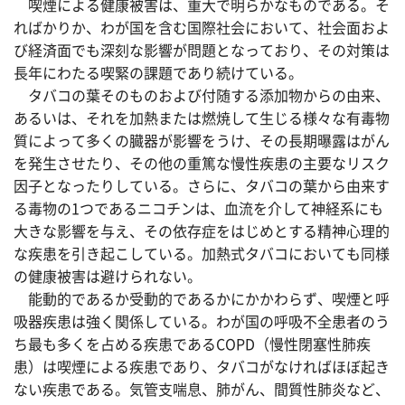
喫煙による健康被害は、重大で明らかなものである。そ
ればかりか、わが国を含む国際社会において、社会面およ
び経済面でも深刻な影響が問題となっており、その対策は
長年にわたる喫緊の課題であり続けている。
タバコの葉そのものおよび付随する添加物からの由来、
あるいは、それを加熱または燃焼して生じる様々な有毒物
質によって多くの臓器が影響をうけ、その長期曝露はがん
を発生させたり、その他の重篤な慢性疾患の主要なリスク
因子となったりしている。さらに、タバコの葉から由来す
る毒物の1つであるニコチンは、血流を介して神経系にも
大きな影響を与え、その依存症をはじめとする精神心理的
な疾患を引き起こしている。加熱式タバコにおいても同様
の健康被害は避けられない。
能動的であるか受動的であるかにかかわらず、喫煙と呼
吸器疾患は強く関係している。わが国の呼吸不全患者のう
ち最も多くを占める疾患であるCOPD（慢性閉塞性肺疾
患）は喫煙による疾患であり、タバコがなければほぼ起き
ない疾患である。気管支喘息、肺がん、間質性肺炎など、