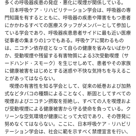
多くの呼吸器疾患の発症・悪化に喫煙が関係している。
日本呼吸ケア・リハビリテーション学会は、呼吸器の専
門知識を有するとともに、呼吸器の疾患や障害をもつ患者
にかかわるすべての医療スタッフがメンバーとして参加し
ている学会であり、呼吸器疾患患者サイドに最も近い医療
従事者の集まりの1つでもある。呼吸ケアに関わるもの
は、ニコチン依存症となって自らの健康を省みないばかり
か、受動喫煙や残留する有害物質による3次受動喫煙（サ
ードハンド・スモーク）を生じせしめて、患者やその家族
に健康被害をはじめとする迷惑や不快な気持ちを与えるこ
とがあってはならない。
喫煙の有害性を知る学会として、従来の紙巻および加熱
式などタバコの種類によることなく、断固としてすべての
喫煙およびニコチン摂取を拒絶し、すべての人を喫煙およ
び受動喫煙による健康被害から守る使命を負っている。ク
リーンな空気環境が健康にとって大切であり、その啓発に
努めなくてはならない。ここに、日本呼吸ケア・リハビリ
テーション学会は、社会に範を示すべく禁煙宣言を行い、